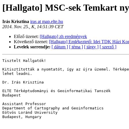
[Hallgato] MSC-sek Temkart ny
Irás Krisztina
iras at map.elte.hu
2014. Nov. 25., K, 14:51:39 CET
Előző üzenet:
[Hallgato] zh eredmények
Következő üzenet:
[Hallgato] Emlékeztető: Idei TDK Házi Kon
Levelek sorrendje:
[ dátum ]
[ téma ]
[ tárgy ]
[ szerző ]
Tisztelt Hallgatók!

Kitisztították a nyomtatót, így az újra üzemel. Térképe
lehet leadni.

Dr. Irás Krisztina

ELTE Térképtudományi és Geoinformatikai Tanszék

Budapest

Assistant Professor 

Department of Cartography and Geoinformatics 

Eötvös Loránd University 

Budapest, Hungary
