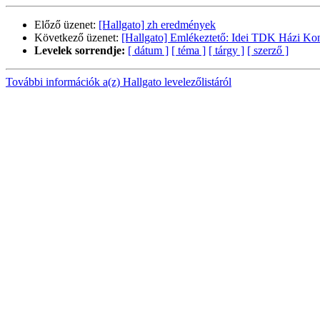
Előző üzenet:
[Hallgato] zh eredmények
Következő üzenet:
[Hallgato] Emlékeztető: Idei TDK Házi Kon
Levelek sorrendje:
[ dátum ]
[ téma ]
[ tárgy ]
[ szerző ]
További információk a(z) Hallgato levelezőlistáról