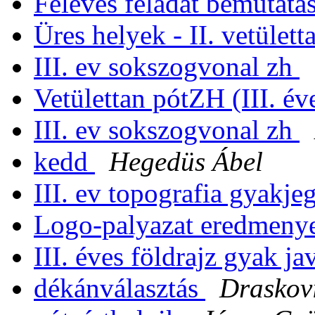
Féléves feladat bemutatás
Üres helyek - II. vetület
III. ev sokszogvonal zh
Vetülettan pótZH (III. év
III. ev sokszogvonal zh
kedd
Hegedüs Ábel
III. ev topografia gyakj
Logo-palyazat eredmeny
III. éves földrajz gyak ja
dékánválasztás
Draskov