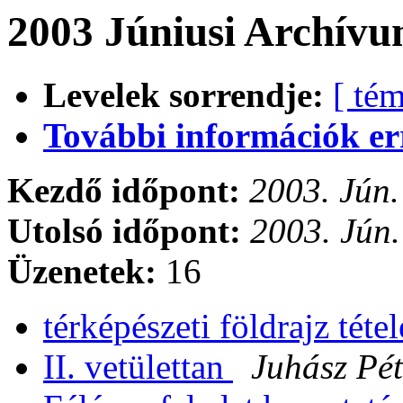
2003 Júniusi Archívu
Levelek sorrendje:
[ tém
További információk errő
Kezdő időpont:
2003. Jún.
Utolsó időpont:
2003. Jún.
Üzenetek:
16
térképészeti földrajz téte
II. vetülettan
Juhász Pét