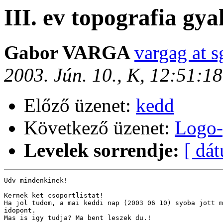
III. ev topografia gy
Gabor VARGA
vargag at s
2003. Jún. 10., K, 12:51:1
Előző üzenet:
kedd
Következő üzenet:
Logo-
Levelek sorrendje:
[ dá
Udv mindenkinek!

Kernek ket csoportlistat!

Ha jol tudom, a mai keddi nap (2003 06 10) syoba jott m
idopont.

Mas is igy tudja? Ma bent leszek du.!
