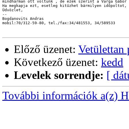
mindhárman ott voltunk , de ezek szerint a Varga Gábor 
Ha megkapja ezt, esetleg kitűzhet bármilyen időpoltot, 
Üdvözlet,

-- 

Bogdanovits Andras 

mobil:70/312-59-80, tel./fax:34/481553, 34/589533

Előző üzenet:
Vetülettan 
Következő üzenet:
kedd
Levelek sorrendje:
[ dá
További információk a(z) Ha