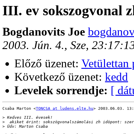
III. ev sokszogvonal z
Bogdanovits Joe
bogdanovi
2003. Jún. 4., Sze, 23:17:
Előző üzenet:
Vetülettan 
Következő üzenet:
kedd
Levelek sorrendje:
[ dá
Csaba Marton <
TONCSA at ludens.elte.hu
> 2003.06.03. 13:
>
>
>