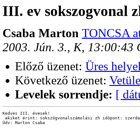
III. ev sokszogvonal z
Csaba Marton
TONCSA at 
2003. Jún. 3., K, 13:00:43
Előző üzenet:
Üres helyek
Következő üzenet:
Vetüle
Levelek sorrendje:
[ dá
Kedves III. évesek!

 akiket érint: sokszögvonalszámolási zh idöpont: szerda
Üdv: Marton Csaba
