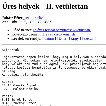
Üres helyek - II. vetülettan
Juhász Péter
jpet at cs.elte.hu
2003. Jún. 3., K, 11:33:12 CEST
Előző üzenet:
Féléves feladat bemutatása - vetülettan.
Következő üzenet:
III. ev sokszogvonal zh
Levelek sorrendje:
[ dátum ]
[ téma ]
[ tárgy ]
[ szerző ]
Sziasztok.

Tájékoztatásképpen közlöm, hogy még 8 hely van a szerda
időpontra. Még sokan nem jelentkeztetek, igyekezzetek! 
hogy valaki nem tud a dologról, aki próbáljátok meg ért
feladat későbbi bemutatása is lehetséges, de ekkor gyak
szükség.

Az eddigi jelentkezők:

Szerda

12.15 Gyürke Árpád

12.30 Molnár Mónika

Péntek

8.30 Sprok Bence

8.45 Czuczor Péter
