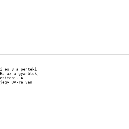
i és 3 a pénteki 

Ha az a gyanútok, 

esíteni. A 

jegy UV-ra van 
