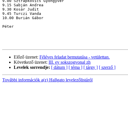
9.00 Sztrapkovics Gyöngyvér

9.15 Sabján Andrea

9.30 Kosár Judit

9.45 Turczi Vanda

10.00 Burián Gábor

Péter

Előző üzenet:
Féléves feladat bemutatása - vetülettan.
Következő üzenet:
III. ev sokszogvonal zh
Levelek sorrendje:
[ dátum ]
[ téma ]
[ tárgy ]
[ szerző ]
További információk a(z) Hallgato levelezőlistáról