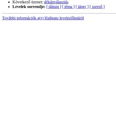
Következő üzenet:
dékánválasztás
Levelek sorrendje:
[ dátum ]
[ téma ]
[ tárgy ]
[ szerző ]
További információk a(z) Hallgato levelezőlistáról