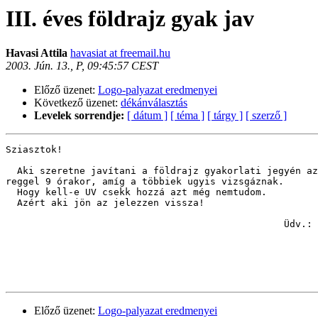
III. éves földrajz gyak jav
Havasi Attila
havasiat at freemail.hu
2003. Jún. 13., P, 09:45:57 CEST
Előző üzenet:
Logo-palyazat eredmenyei
Következő üzenet:
dékánválasztás
Levelek sorrendje:
[ dátum ]
[ téma ]
[ tárgy ]
[ szerző ]
Sziasztok!

  Aki szeretne javítani a földrajz gyakorlati jegyén az
reggel 9 órakor, amíg a többiek ugyis vizsgáznak. 

  Hogy kell-e UV csekk hozzá azt még nemtudom.

  Azért aki jön az jelezzen vissza!

                                                 Üdv.:

                                                       
Előző üzenet:
Logo-palyazat eredmenyei