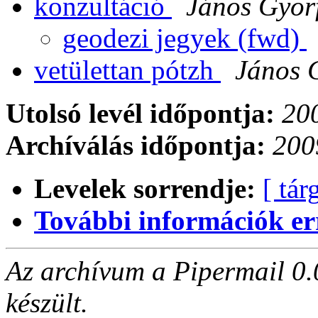
konzultáció
János Györ
geodezi jegyek (fwd)
vetülettan pótzh
János 
Utolsó levél időpontja:
200
Archíválás időpontja:
200
Levelek sorrendje:
[ tár
További információk errő
Az archívum a Pipermail 0.
készült.