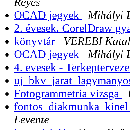
Reyes
OCAD jegyek
Mihályi 
2. évesek. CorelDraw gy
könyvtár
VEREBI Katal
OCAD jegyek
Mihályi 
4. evesek - Terkepterveze
uj_bkv_jarat_lagymanyo
Fotogrammetria vizsga
fontos_diakmunka_kine
Levente