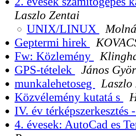
2. evesek szamitogepes k
Laszlo Zentai
UNIX/LINUX
Molná
Geptermi hirek
KOVACS
Fw: Közlemény
Klingh
GPS-tételek
János Györ
munkalehetoseg
Laszlo
Közvélemény kutatá s
H
IV. év térképszerkesztés 
4. évesek: AutoCad es T