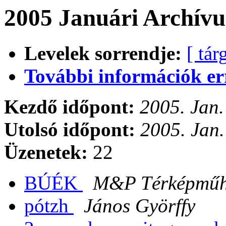
2005 Januári Archívu
Levelek sorrendje:
[ tár
További információk errő
Kezdő időpont:
2005. Jan.
Utolsó időpont:
2005. Jan.
Üzenetek:
22
BÚÉK
M&P Térképműhe
pótzh
János Györffy