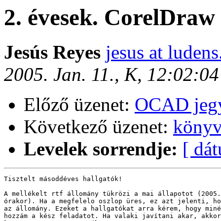
2. évesek. CorelDraw
Jesús Reyes
jesus at ludens
2005. Jan. 11., K, 12:02:0
Előző üzenet:
OCAD jeg
Következő üzenet:
könyv
Levelek sorrendje:
[ dá
Tisztelt másoddéves hallgatók!

A mellékelt rtf állomány tükrözi a mai állapotot (2005.
órakor). Ha a megfelelo oszlop üres, ez azt jelenti, ho
az állomány. Ezeket a hallgatókat arra kérem, hogy miné
hozzám a kész feladatot. Ha valaki javítani akar, akkor