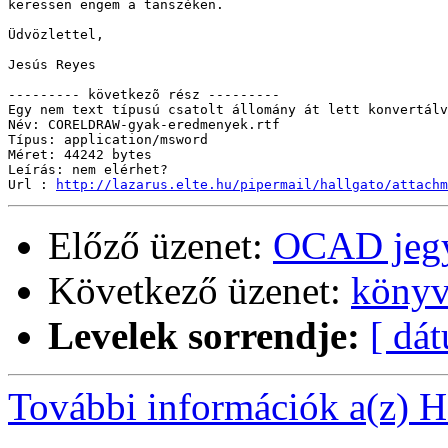
keressen engem a tanszéken.

Üdvözlettel,

Jesús Reyes

--------- következõ rész ---------

Egy nem text típusú csatolt állomány át lett konvertálv
Név: CORELDRAW-gyak-eredmenyek.rtf

Típus: application/msword

Méret: 44242 bytes

Leírás: nem elérhet?

Url : 
http://lazarus.elte.hu/pipermail/hallgato/attachm
Előző üzenet:
OCAD jeg
Következő üzenet:
könyv
Levelek sorrendje:
[ dá
További információk a(z) Ha