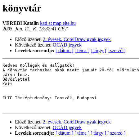
könyvtár
VEREBI Katalin
kati at map.elte.hu
2005. Jan. 11., K, 13:32:41 CET
Előző üzenet:
2. évesek. CorelDraw gyak.jegyek
Következő üzenet:
OCAD jegyek
Levelek sorrendje:
[ dátum ]
[ téma ]
[ tárgy ]
[ szerző ]
Kedves Kollégák és Hallgatók!

A Könyvtár technikai okok miatt január 20-tól előreláth
zárva lesz.

Üdvözlettel 

Kati

ELTE Térképtudományi Tanszék, Budapest

Előző üzenet:
2. évesek. CorelDraw gyak.jegyek
Következő üzenet:
OCAD jegyek
Levelek sorrendje:
[ dátum ]
[ téma ]
[ tárgy ]
[ szerző ]