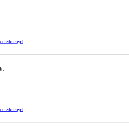
zh eredmenyei
h.

zh eredmenyei