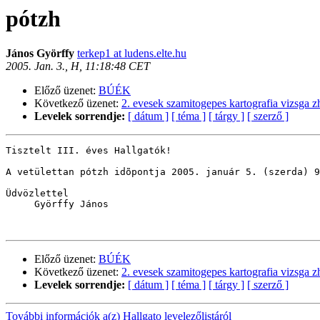
pótzh
János Györffy
terkep1 at ludens.elte.hu
2005. Jan. 3., H, 11:18:48 CET
Előző üzenet:
BÚÉK
Következő üzenet:
2. evesek szamitogepes kartografia vizsga 
Levelek sorrendje:
[ dátum ]
[ téma ]
[ tárgy ]
[ szerző ]
Tisztelt III. éves Hallgatók!

A vetülettan pótzh idõpontja 2005. január 5. (szerda) 9
Üdvözlettel

     Györffy János

Előző üzenet:
BÚÉK
Következő üzenet:
2. evesek szamitogepes kartografia vizsga 
Levelek sorrendje:
[ dátum ]
[ téma ]
[ tárgy ]
[ szerző ]
További információk a(z) Hallgato levelezőlistáról