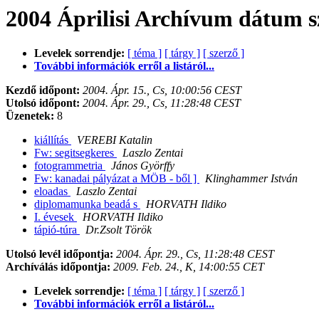
2004 Áprilisi Archívum dátum s
Levelek sorrendje:
[ téma ]
[ tárgy ]
[ szerző ]
További információk erről a listáról...
Kezdő időpont:
2004. Ápr. 15., Cs, 10:00:56 CEST
Utolsó időpont:
2004. Ápr. 29., Cs, 11:28:48 CEST
Üzenetek:
8
kiállítás
VEREBI Katalin
Fw: segitsegkeres
Laszlo Zentai
fotogrammetria
János Györffy
Fw: kanadai pályázat a MÖB - ből ]
Klinghammer István
eloadas
Laszlo Zentai
diplomamunka beadá s
HORVATH Ildiko
I. évesek
HORVATH Ildiko
tápió-túra
Dr.Zsolt Török
Utolsó levél időpontja:
2004. Ápr. 29., Cs, 11:28:48 CEST
Archíválás időpontja:
2009. Feb. 24., K, 14:00:55 CET
Levelek sorrendje:
[ téma ]
[ tárgy ]
[ szerző ]
További információk erről a listáról...