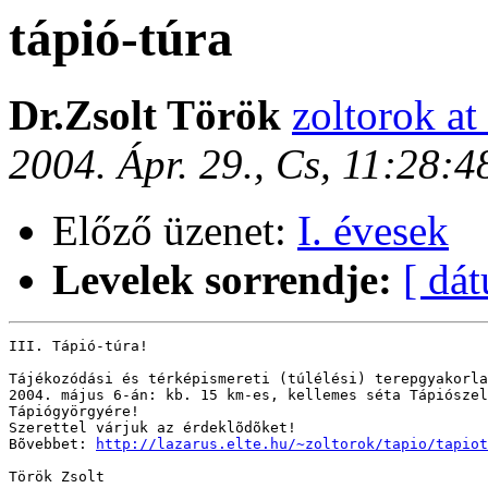
tápió-túra
Dr.Zsolt Török
zoltorok at
2004. Ápr. 29., Cs, 11:28:
Előző üzenet:
I. évesek
Levelek sorrendje:
[ dá
III. Tápió-túra!

Tájékozódási és térképismereti (túlélési) terepgyakorla
2004. május 6-án: kb. 15 km-es, kellemes séta Tápiószel
Tápiógyörgyére! 

Szerettel várjuk az érdeklõdõket!

Bõvebbet: 
http://lazarus.elte.hu/~zoltorok/tapio/tapiot
Török Zsolt
