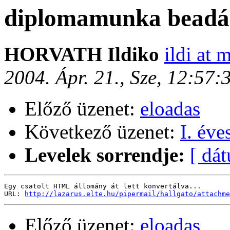
diplomamunka beadá
HORVATH Ildiko
ildi at 
2004. Ápr. 21., Sze, 12:57
Előző üzenet:
eloadas
Következő üzenet:
I. éve
Levelek sorrendje:
[ dá
Egy csatolt HTML állomány át lett konvertálva...

URL: 
http://lazarus.elte.hu/pipermail/hallgato/attachme
Előző üzenet:
eloadas