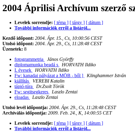
2004 Áprilisi Archívum szerző s
Levelek sorrendje:
[ téma ]
[ tárgy ]
[ dátum ]
További információk erről a listáról...
Kezdő időpont:
2004. Ápr. 15., Cs, 10:00:56 CEST
Utolsó időpont:
2004. Ápr. 29., Cs, 11:28:48 CEST
Üzenetek:
8
fotogrammetria
János Györffy
diplomamunka beadá s
HORVATH Ildiko
I. évesek
HORVATH Ildiko
Fw: kanadai pályázat a MÖB - ből ]
Klinghammer István
kiállítás
VEREBI Katalin
tápió-túra
Dr.Zsolt Török
Fw: segitsegkeres
Laszlo Zentai
eloadas
Laszlo Zentai
Utolsó levél időpontja:
2004. Ápr. 29., Cs, 11:28:48 CEST
Archíválás időpontja:
2009. Feb. 24., K, 14:00:55 CET
Levelek sorrendje:
[ téma ]
[ tárgy ]
[ dátum ]
További információk erről a listáról...