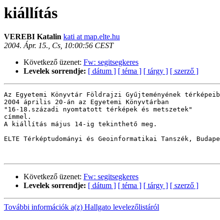
kiállítás
VEREBI Katalin
kati at map.elte.hu
2004. Ápr. 15., Cs, 10:00:56 CEST
Következő üzenet:
Fw: segitsegkeres
Levelek sorrendje:
[ dátum ]
[ téma ]
[ tárgy ]
[ szerző ]
Az Egyetemi Könyvtár Földrajzi Gyűjteményének térképeib
2004 április 20-án az Egyetemi Könyvtárban

"16-18.századi nyomtatott térképek és metszetek"

címmel.

A kiállítás május 14-ig tekinthető meg.

ELTE Térképtudományi és Geoinformatikai Tanszék, Budape
Következő üzenet:
Fw: segitsegkeres
Levelek sorrendje:
[ dátum ]
[ téma ]
[ tárgy ]
[ szerző ]
További információk a(z) Hallgato levelezőlistáról