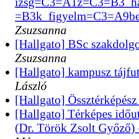
izsg=C3=A1z=C3=B3_ha
=B3k_figyelm=C3=A9b
Zsuzsanna
[Hallgato] BSc szakdolgo
Zsuzsanna
[Hallgato] kampusz tájfu
László
[Hallgato] Össztérképész
[Hallgato] Térképes idő
(Dr. Török Zsolt Győző)