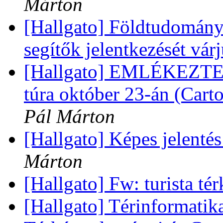
Márton
[Hallgato] Földtudomány
segítők jelentkezését vár
[Hallgato] EMLÉKEZTE
túra október 23-án (Car
Pál Márton
[Hallgato] Képes jelentés
Márton
[Hallgato] Fw: turista té
[Hallgato] Térinformatik