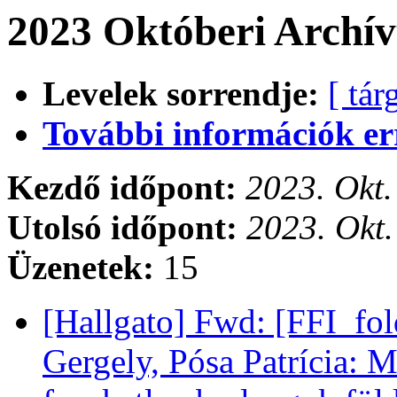
2023 Októberi Archív
Levelek sorrendje:
[ tár
További információk errő
Kezdő időpont:
2023. Okt.
Utolsó időpont:
2023. Okt.
Üzenetek:
15
[Hallgato] Fwd: [FFI_fold
Gergely, Pósa Patrícia: 