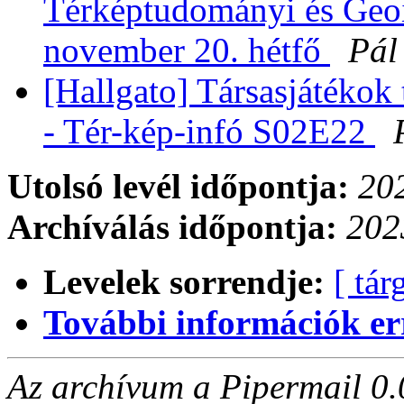
Térképtudományi és Geoi
november 20. hétfő
Pál
[Hallgato] Társasjátékok
- Tér-kép-infó S02E22
Utolsó levél időpontja:
202
Archíválás időpontja:
202
Levelek sorrendje:
[ tár
További információk errő
Az archívum a Pipermail 0.