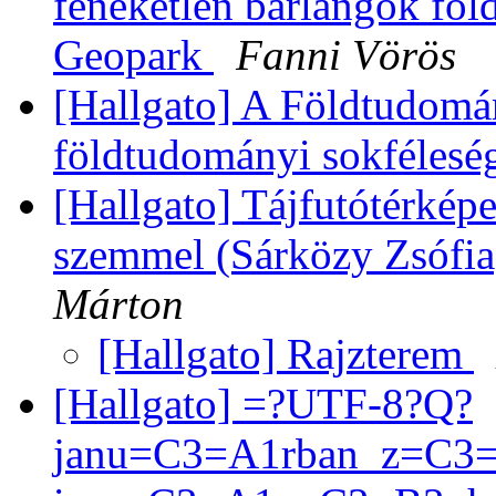
feneketlen barlangok f
Geopark
Fanni Vörös
[Hallgato] A Földtudomá
földtudományi sokfélesé
[Hallgato] Tájfutótérképe
szemmel (Sárközy Zsófia
Márton
[Hallgato] Rajzterem
[Hallgato] =?UTF-8?Q?
janu=C3=A1rban_z=C3