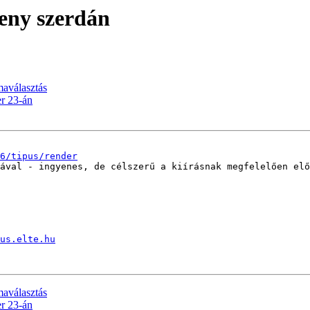
seny szerdán
maválasztás
er 23-án
6/tipus/render
ával - ingyenes, de célszerű a kiírásnak megfelelően elő
us.elte.hu
maválasztás
er 23-án