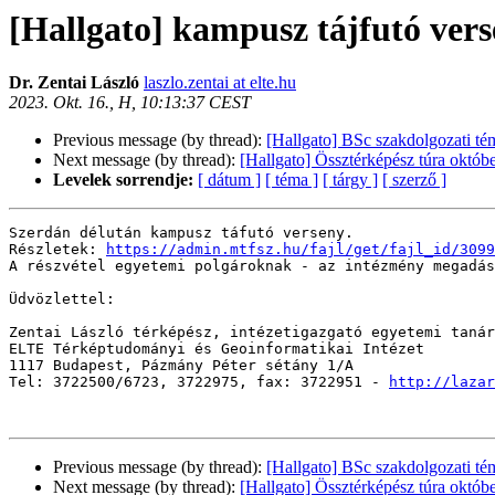
[Hallgato] kampusz tájfutó ver
Dr. Zentai László
laszlo.zentai at elte.hu
2023. Okt. 16., H, 10:13:37 CEST
Previous message (by thread):
[Hallgato] BSc szakdolgozati té
Next message (by thread):
[Hallgato] Össztérképész túra októb
Levelek sorrendje:
[ dátum ]
[ téma ]
[ tárgy ]
[ szerző ]
Szerdán délután kampusz táfutó verseny.

Részletek: 
https://admin.mtfsz.hu/fajl/get/fajl_id/3099
A részvétel egyetemi polgároknak - az intézmény megadás
Üdvözlettel:

Zentai László térképész, intézetigazgató egyetemi tanár

ELTE Térképtudományi és Geoinformatikai Intézet

1117 Budapest, Pázmány Péter sétány 1/A

Tel: 3722500/6723, 3722975, fax: 3722951 - 
http://lazar
Previous message (by thread):
[Hallgato] BSc szakdolgozati té
Next message (by thread):
[Hallgato] Össztérképész túra októb