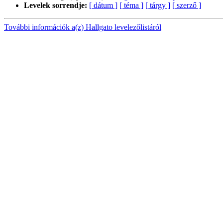
Levelek sorrendje:
[ dátum ]
[ téma ]
[ tárgy ]
[ szerző ]
További információk a(z) Hallgato levelezőlistáról