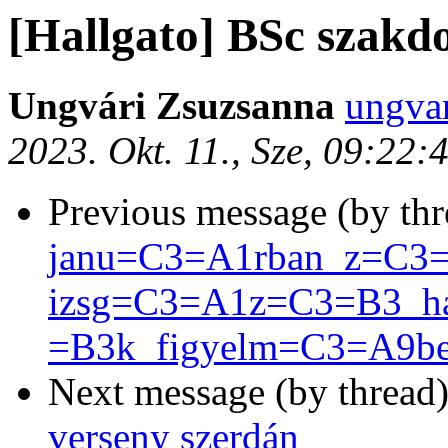
[Hallgato] BSc szakdo
Ungvári Zsuzsanna
ungvar
2023. Okt. 11., Sze, 09:22
Previous message (by th
janu=C3=A1rban_z=C3
izsg=C3=A1z=C3=B3_ha
=B3k_figyelm=C3=A9be
Next message (by thread
verseny szerdán