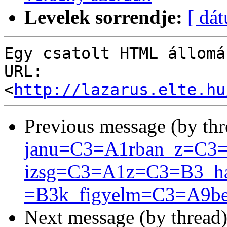
Levelek sorrendje:
[ dá
Egy csatolt HTML állomá
URL: 
<
http://lazarus.elte.hu
Previous message (by th
janu=C3=A1rban_z=C3
izsg=C3=A1z=C3=B3_ha
=B3k_figyelm=C3=A9be
Next message (by thread