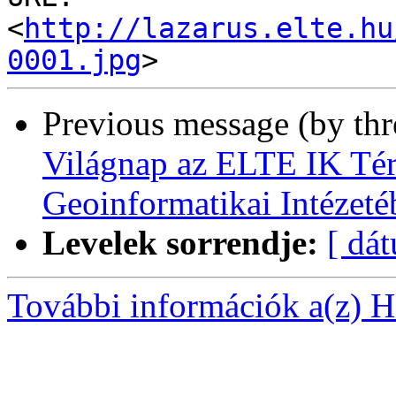
<
http://lazarus.elte.hu
0001.jpg
Previous message (by th
Világnap az ELTE IK Té
Geoinformatikai Intézeté
Levelek sorrendje:
[ dá
További információk a(z) Ha