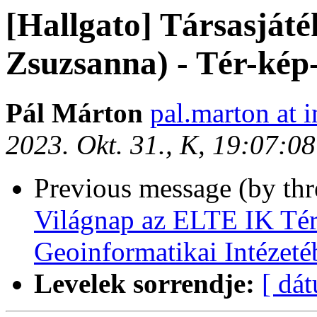
[Hallgato] Társasjáté
Zsuzsanna) - Tér-kép
Pál Márton
pal.marton at i
2023. Okt. 31., K, 19:07:0
Previous message (by th
Világnap az ELTE IK Té
Geoinformatikai Intézeté
Levelek sorrendje:
[ dá