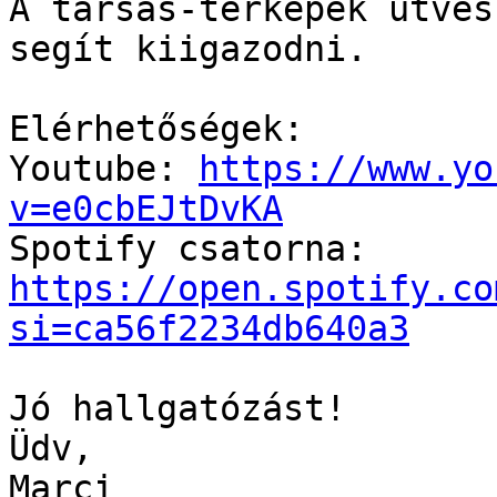
A társas-térképek útves
segít kiigazodni.

Elérhetőségek:

Youtube: 
https://www.yo
v=e0cbEJtDvKA

Spotify csatorna: 
https://open.spotify.co
si=ca56f2234db640a3
Jó hallgatózást!

Üdv,

Marci
