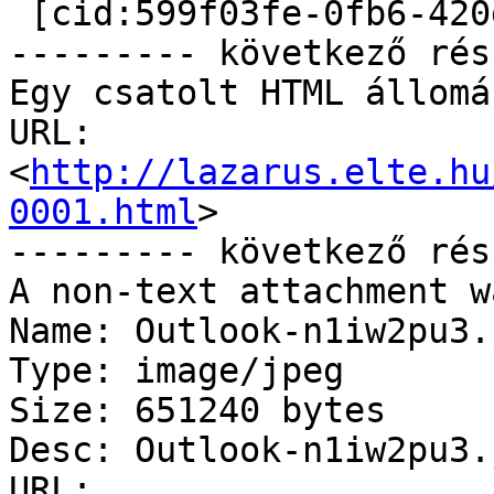
 [cid:599f03fe-0fb6-420d-b896-1f5eb85c8981]

--------- következő rés
Egy csatolt HTML állomá
URL: 
<
http://lazarus.elte.hu
0001.html
>

--------- következő rés
A non-text attachment w
Name: Outlook-n1iw2pu3.j
Type: image/jpeg

Size: 651240 bytes

Desc: Outlook-n1iw2pu3.j
URL: 