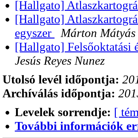
[Hallgato] Atlaszkartogr
[Hallgato] Atlaszkartog
egyszer
Márton Mátyás
[Hallgato] Felsőoktatási
Jesús Reyes Nunez
Utolsó levél időpontja:
201
Archíválás időpontja:
201
Levelek sorrendje:
[ tém
További információk errő