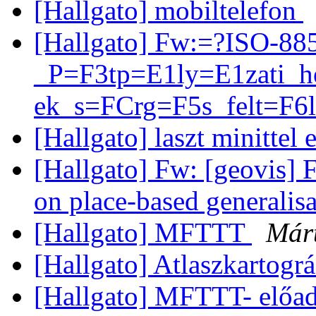
[Hallgato] mobiltelefon
[Hallgato] Fw:=?ISO-88
_P=F3tp=E1ly=E1zati_h
ek_s=FCrg=F5s_felt=F6
[Hallgato] laszt minitte
[Hallgato] Fw: [geovis] 
on place-based generalis
[Hallgato] MFTTT
Már
[Hallgato] Atlaszkartogr
[Hallgato] MFTTT- előa