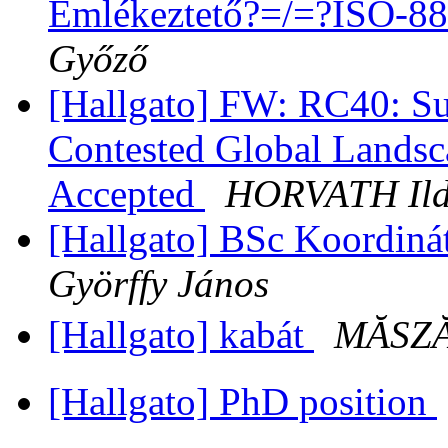
Emlékeztető?=/=?ISO-8
Győző
[Hallgato] FW: RC40: Su
Contested Global Landsc
Accepted
HORVATH Ild
[Hallgato] BSc Koordiná
Györffy János
[Hallgato] kabát
MĂSZ
[Hallgato] PhD position