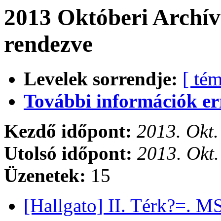
2013 Októberi Archív
rendezve
Levelek sorrendje:
[ tém
További információk errő
Kezdő időpont:
2013. Okt.
Utolsó időpont:
2013. Okt.
Üzenetek:
15
[Hallgato] II. Térk?=. 