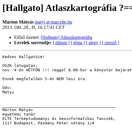
[Hallgato] Atlaszkartográfia 
Márton Mátyás
matyi at map.elte.hu
2013. Okt. 28., H, 16:17:41 CET
Előző üzenet:
[Hallgato] Atlaszkartográfia
Levelek sorrendje:
[ dátum ]
[ téma ]
[ tárgy ]
[ szerző ]
Kedves Hallgatóim! 

OSZK-látogatás:

nov. 4-én HÉTFŐN !!! reggel 8.00-kor a könyvtár bejárat
Ennek megfelelően 5-én NEM lesz óra.

Üdv:

Matyi

________________________________________________

Márton Mátyás

egyetemi tanár

ELTE Térképtudományi és Geoinformatikai Tanszék, 

1117 Budapest, Pázmány Péter sétány 1/A
