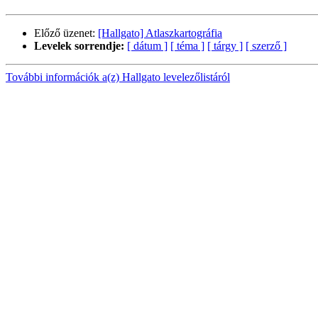
Előző üzenet:
[Hallgato] Atlaszkartográfia
Levelek sorrendje:
[ dátum ]
[ téma ]
[ tárgy ]
[ szerző ]
További információk a(z) Hallgato levelezőlistáról