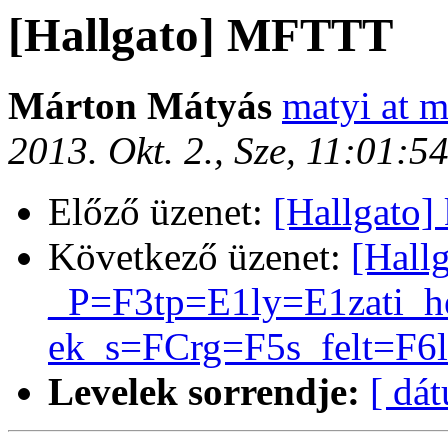
[Hallgato] MFTTT
Márton Mátyás
matyi at m
2013. Okt. 2., Sze, 11:01:
Előző üzenet:
[Hallgato]
Következő üzenet:
[Hall
_P=F3tp=E1ly=E1zati_h
ek_s=FCrg=F5s_felt=F6l
Levelek sorrendje:
[ dá