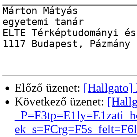
Márton Mátyás

egyetemi tanár

ELTE Térképtudományi és
1117 Budapest, Pázmány 
Előző üzenet:
[Hallgato]
Következő üzenet:
[Hall
_P=F3tp=E1ly=E1zati_h
ek_s=FCrg=F5s_felt=F6l