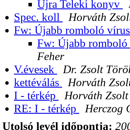
Ujra Teleki konyv
Spec. koll
Horváth Zsol
Fw: Újabb romboló vírus
Fw: Újabb romboló v
Feher
V.évesek
Dr. Zsolt Törö
kettéválás
Horváth Zsol
I - térkép
Horváth Zsolt
RE: I - térkép
Herczog 
Utolsó levél időpontja:
200