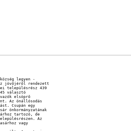
község legyen -

z jövőjéről rendezett

ei településrész 439

45 választó

vazók elsöprő

nt. Az önállósodás

ást. Csupán egy

sár önkormányzatának

árhoz tartozó, de

elepülésrészen. Az

asárhoz vagy
