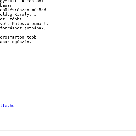
gyesült. A mostani

basár

epülésrészen működő

oldog Károly, a

az utóbbi

volt Pálosvörösmart.

forráshoz jutnának,

örösmarton több

asár egészén.

lte.hu