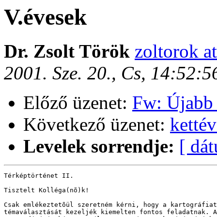
V.évesek
Dr. Zsolt Török
zoltorok at
2001. Sze. 20., Cs, 14:52:
Előző üzenet:
Fw: Újabb 
Következő üzenet:
kettév
Levelek sorrendje:
[ dá
Térképtörténet II.

Tisztelt Kolléga(nõ)k!

Csak emlékeztetõül szeretném kérni, hogy a kartográfiat
témaválasztását kezeljék kiemelten fontos feladatnak. A