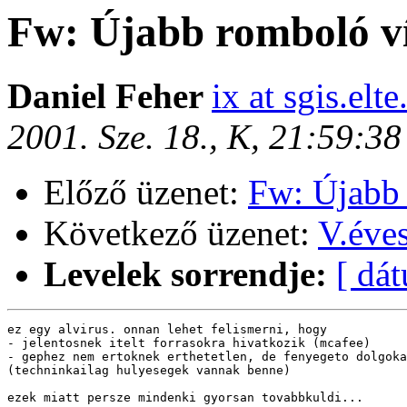
Fw: Újabb romboló ví
Daniel Feher
ix at sgis.elte
2001. Sze. 18., K, 21:59:3
Előző üzenet:
Fw: Újabb 
Következő üzenet:
V.éve
Levelek sorrendje:
[ dá
ez egy alvirus. onnan lehet felismerni, hogy

- jelentosnek itelt forrasokra hivatkozik (mcafee)

- gephez nem ertoknek erthetetlen, de fenyegeto dolgoka
(techninkailag hulyesegek vannak benne)

ezek miatt persze mindenki gyorsan tovabbkuldi...
