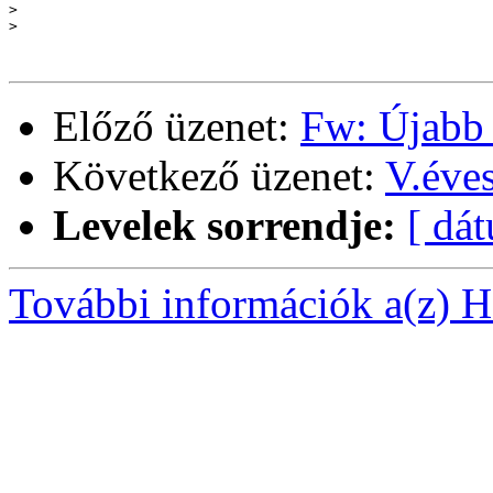
>
>
Előző üzenet:
Fw: Újabb 
Következő üzenet:
V.éve
Levelek sorrendje:
[ dá
További információk a(z) Ha