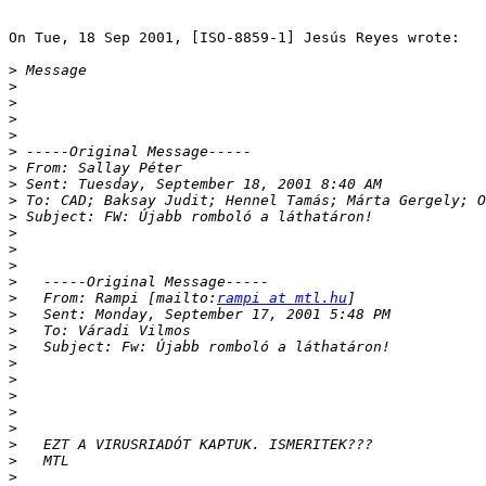
On Tue, 18 Sep 2001, [ISO-8859-1] Jesús Reyes wrote:

>
>
>
>
>
>
>
>
>
>
>
>
>
>
>
   From: Rampi [mailto:
rampi at mtl.hu
>
>
>
>
>
>
>
>
>
>
>