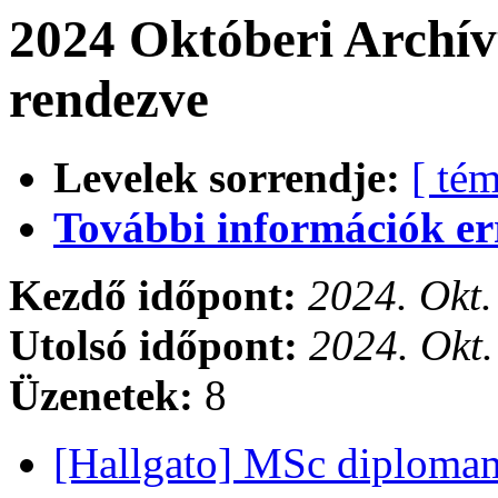
2024 Októberi Archí
rendezve
Levelek sorrendje:
[ tém
További információk errő
Kezdő időpont:
2024. Okt.
Utolsó időpont:
2024. Okt.
Üzenetek:
8
[Hallgato] MSc diploma