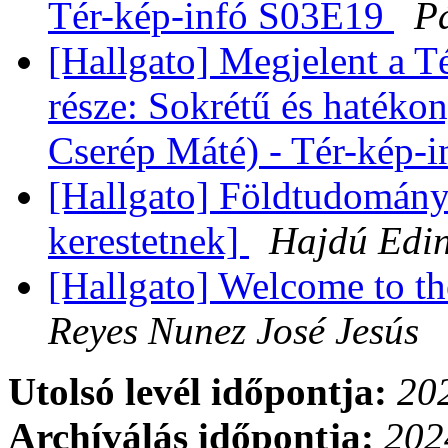
Tér-kép-infó S03E19
P
[Hallgato] Megjelent a T
része: Sokrétű és hatékon
Cserép Máté) - Tér-kép-
[Hallgato] Földtudomány
kerestetnek]
Hajdú Edi
[Hallgato] Welcome t
Reyes Nunez José Jesús
Utolsó levél időpontja:
202
Archíválás időpontja:
202