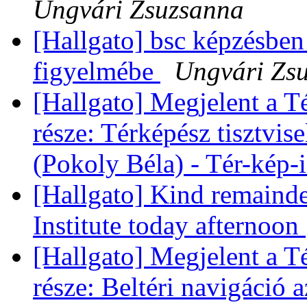
Ungvári Zsuzsanna
[Hallgato] bsc képzésben
figyelmébe
Ungvári Zs
[Hallgato] Megjelent a T
része: Térképész tisztvise
(Pokoly Béla) - Tér-kép
[Hallgato] Kind remainde
Institute today afternoon
[Hallgato] Megjelent a T
része: Beltéri navigáció