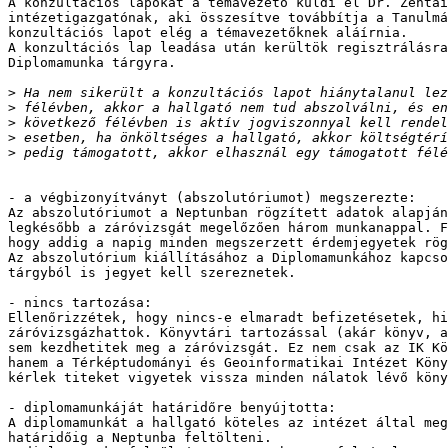
A konzultációs lapokat a témavezető küldi el Dr. Zentai
intézetigazgatónak, aki összesítve továbbítja a Tanulmá
konzultációs lapot elég a témavezetőknek aláírnia.

A konzultációs lap leadása után kerültök regisztrálásra
Diplomamunka tárgyra.

>
>
>
>
>
- a végbizonyítványt (abszolutóriumot) megszerezte:

Az abszolutóriumot a Neptunban rögzített adatok alapján
legkésőbb a záróvizsgát megelőzően három munkanappal. F
hogy addig a napig minden megszerzett érdemjegyetek rög
Az abszolutórium kiállításához a Diplomamunkához kapcso
tárgyból is jegyet kell szereznetek.

- nincs tartozása:

Ellenőrizzétek, hogy nincs-e elmaradt befizetésetek, hi
záróvizsgázhattok. Könyvtári tartozással (akár könyv, a
sem kezdhetitek meg a záróvizsgát. Ez nem csak az IK Kö
hanem a Térképtudományi és Geoinformatikai Intézet Köny
kérlek titeket vigyetek vissza minden nálatok lévő köny
- diplomamunkáját határidőre benyújtotta:

A diplomamunkát a hallgató köteles az intézet által meg
határidőig a Neptunba feltölteni.
