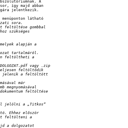
bszolutóriumnak. A

sor, így majd abban

gára jelentkezik.

 menüponton látható
