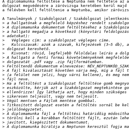
A diplomamunka feltöltése a Neptunba nem feltétele az a
dolgozat megvédésére a záróvizsga keretében kerül majd 
a félévben kell feltöltenie a Neptunba, amikor záróvizs
A Tanulmányok / Szakdolgozat / Szakdolgozat jelentkezés
>
>
>
>
>
>
>
>
>
>
>
>
>
>
>
>
>
>
>
>
>
>
>
>
>