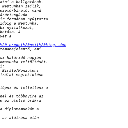
%20-eredet%20nyil%20kieg..doc