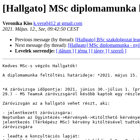
[Hallgato] MSc diplomamunka 
Veronika Kiss
k.vera0412 at gmail.com
2021. Május. 12., Sze, 09:42:50 CEST
Previous message (by thread):
[Hallgato] BSc szakdolgozat lea
Next message (by thread):
[Hallgato] MSc diplomamunka - nyil
Levelek sorrendje:
[ dátum ]
[ téma ]
[ tárgy ]
[ szerző ]
Kedves MSc-s végzős Hallgatók!

A diplomamunka feltöltési határideje: *2021. május 15. 
*A záróvizsga időpontja: 2021. június 30.-július 1. (pr
29.) - MS TeamsA záróvizsgáról később kaptok egy részle
Záróvizsgán az a hallgató vehet részt, aki:

- jelentkezett záróvizsgára:

Neptunban az Ügyintézés->Kérvények->Kitölthető kérvénye
jelentkezés (Térképész MSc) kérvény kitöltésével tudtok
záróvizsgára

- leadta a konzultációs lapját:
