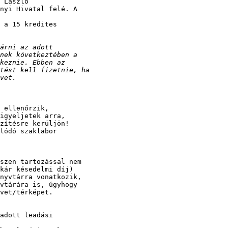
 László

nyi Hivatal felé. A

 a 15 kredites

 ellenőrzik,

igyeljetek arra,

zítésre kerüljön!

lódó szaklabor

szen tartozással nem

kár késedelmi díj)

nyvtárra vonatkozik,

vtárára is, úgyhogy

vet/térképet.

adott leadási
