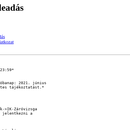
leadás
dás
atkozat
23:59*

óbanap: 2021. június

tes tájékoztatást.*

k->IK-Záróvizsga

 jelentkezni a
