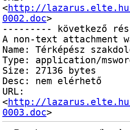
<
http://lazarus.elte.hu
0002.doc
>

--------- következő rés
A non-text attachment w
Name: Térképész szakdol
Type: application/msword
Size: 27136 bytes

Desc: nem elérhető

URL: 
<
http://lazarus.elte.hu
0003.doc