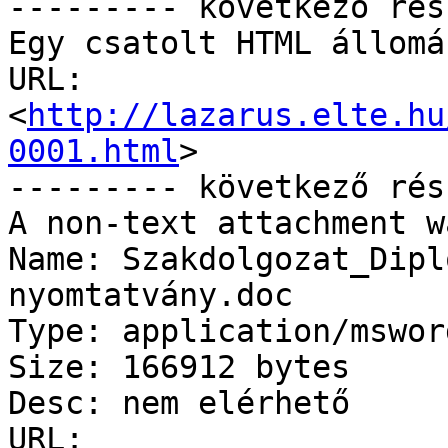
--------- következő rés
Egy csatolt HTML állomá
URL: 
<
http://lazarus.elte.hu
0001.html
>

--------- következő rés
A non-text attachment w
Name: Szakdolgozat_Dipl
nyomtatvány.doc

Type: application/msword
Size: 166912 bytes

Desc: nem elérhető

URL: 