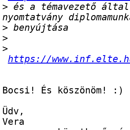
>
 és a témavezető által
>
>
>
https://www.inf.elte.h
Bocsi! És köszönöm! :)

Üdv,

Vera
