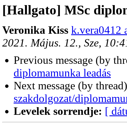
[Hallgato] MSc diplo
Veronika Kiss
k.vera0412 
2021. Május. 12., Sze, 10:
Previous message (by th
diplomamunka leadás
Next message (by thread
szakdolgozat/diplomamunk
Levelek sorrendje:
[ dá