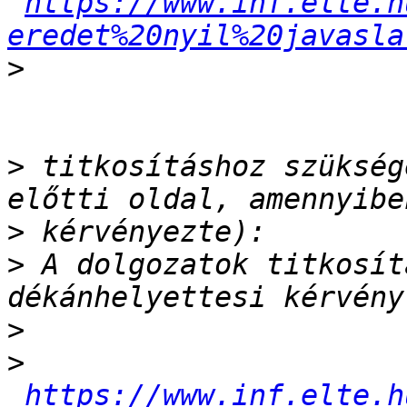
https://www.inf.elte.h
eredet%20nyil%20javasla
>
>
 titkosításhoz szükség
>
>
 A dolgozatok titkosít
>
>
https://www.inf.elte.h