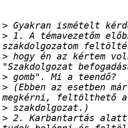
>
>
 1. A témavezetőm előb
>
 hogy én az kértem vol
>
>
 (Ebben az esetben már
>
>
 2. Karbantartás alatt