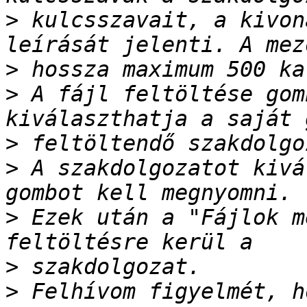
>
 kulcsszavait, a kivon
>
>
 A fájl feltöltése gom
>
>
 A szakdolgozatot kivá
>
 Ezek után a "Fájlok m
>
>
 Felhívom figyelmét, h