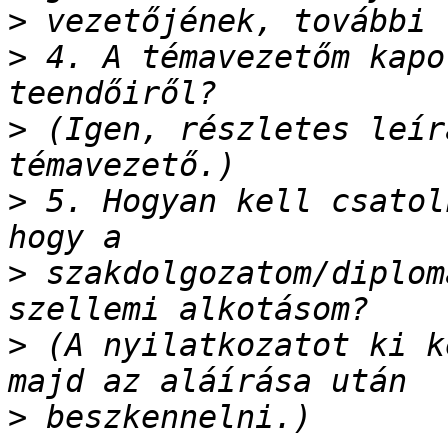
>
>
 4. A témavezetőm kapo
>
 (Igen, részletes leír
>
 5. Hogyan kell csatol
>
 szakdolgozatom/diplom
>
 (A nyilatkozatot ki k
>