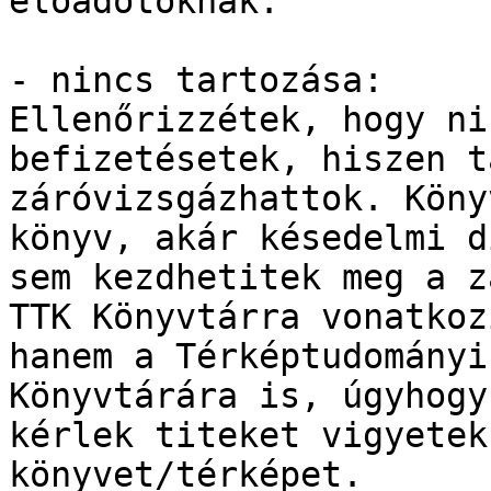
előadótoknak.

- nincs tartozása:

Ellenőrizzétek, hogy ni
befizetésetek, hiszen t
záróvizsgázhattok. Köny
könyv, akár késedelmi dí
sem kezdhetitek meg a z
TTK Könyvtárra vonatkozi
hanem a Térképtudományi
Könyvtárára is, úgyhogy

kérlek titeket vigyetek
könyvet/térképet.
