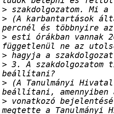
>
>
 (A karbantartások ált
>
 esti órákban vannak 2
>
>
 3. A szakdolgozatom t
>
 (A Tanulmányi Hivatal
>
 vonatkozó bejelentésé