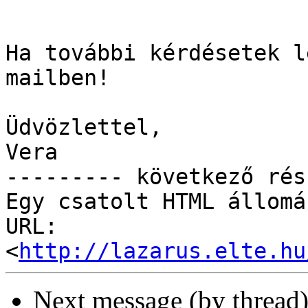
Ha további kérdésetek l
mailben!

Üdvözlettel,

Vera

--------- következő rés
Egy csatolt HTML állomá
URL: 
<
http://lazarus.elte.hu
Next message (by thread