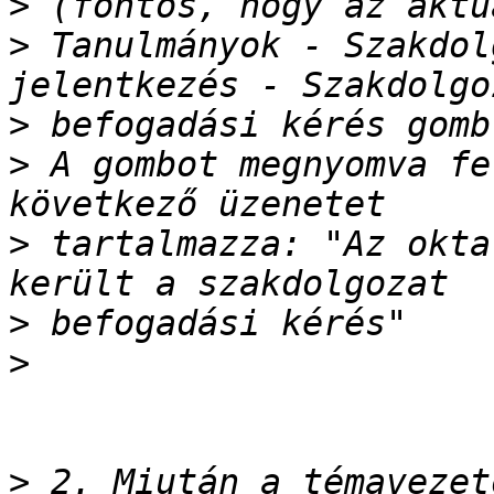
>
>
 Tanulmányok - Szakdol
>
>
 A gombot megnyomva fe
>
 tartalmazza: "Az okta
>
>
>
 2. Miután a témavezet