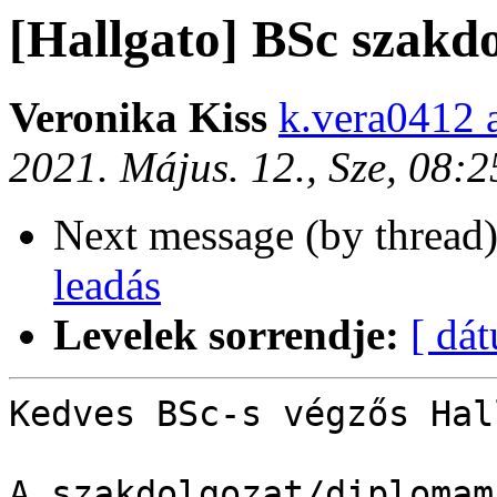
[Hallgato] BSc szakdo
Veronika Kiss
k.vera0412 
2021. Május. 12., Sze, 08:
Next message (by thread
leadás
Levelek sorrendje:
[ dá
Kedves BSc-s végzős Hal
A szakdolgozat/diplomam