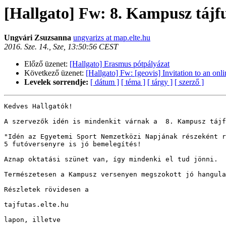
[Hallgato] Fw: 8. Kampusz tájf
Ungvári Zsuzsanna
ungvarizs at map.elte.hu
2016. Sze. 14., Sze, 13:50:56 CEST
Előző üzenet:
[Hallgato] Erasmus pótpályázat
Következő üzenet:
[Hallgato] Fw: [geovis] Invitation to an onl
Levelek sorrendje:
[ dátum ]
[ téma ]
[ tárgy ]
[ szerző ]
Kedves Hallgatók!

A szervezők idén is mindenkit várnak a  8. Kampusz tájf
"Idén az Egyetemi Sport Nemzetközi Napjának részeként r
5 futóversenyre is jó bemelegítés!

Aznap oktatási szünet van, így mindenki el tud jönni.

Természetesen a Kampusz versenyen megszokott jó hangula
Részletek rövidesen a

tajfutas.elte.hu 

lapon, illetve
