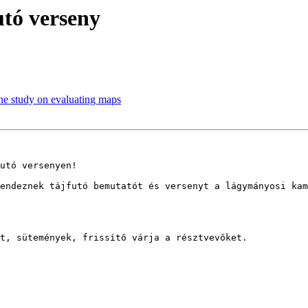
utó verseny
ine study on evaluating maps
utó versenyen!

endeznek tájfutó bemutatót és versenyt a lágymányosi kam
t, sütemények, frissítő várja a résztvevőket.
