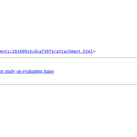
ents/20160914/dcaf39f4/attachment.html
ine study on evaluating maps