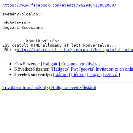
https://www.facebook.com/events/962946413852060/
esemény-oldalon."

Üdvözlettel:

Ungvári Zsuzsanna

--------- következő rész ---------

Egy csatolt HTML állomány át lett konvertálva...

URL: <
http://lazarus.elte.hu/pipermail/hallgato/attachm
Előző üzenet:
[Hallgato] Erasmus pótpályázat
Következő üzenet:
[Hallgato] Fw: [geovis] Invitation to an onl
Levelek sorrendje:
[ dátum ]
[ téma ]
[ tárgy ]
[ szerző ]
További információk a(z) Hallgato levelezőlistáról