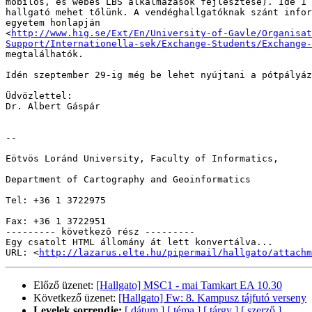
mobilos, és webes LBS alkalmazások fejlesztése). Ide 1 
hallgató mehet tőlünk. A vendéghallgatóknak szánt infor
egyetem honlapján

<
http://www.hig.se/Ext/En/University-of-Gavle/Organisat
Support/Internationella-sek/Exchange-Students/Exchange-
megtalálhatók.

Idén szeptember 29-ig még be lehet nyújtani a pótpályáz
Üdvözlettel:

Dr. Albert Gáspár

-- 

Eötvös Loránd University, Faculty of Informatics,

Department of Cartography and Geoinformatics

Tel: +36 1 3722975

Fax: +36 1 3722951

--------- következő rész ---------

Egy csatolt HTML állomány át lett konvertálva...

URL: <
http://lazarus.elte.hu/pipermail/hallgato/attachm
Előző üzenet:
[Hallgato] MSC1 - mai Tamkart EA 10.30
Következő üzenet:
[Hallgato] Fw: 8. Kampusz tájfutó verseny
Levelek sorrendje:
[ dátum ]
[ téma ]
[ tárgy ]
[ szerző ]