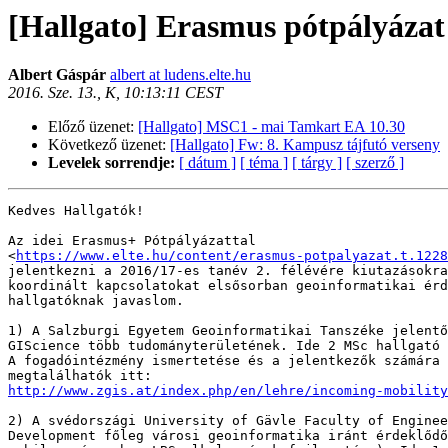
[Hallgato] Erasmus pótpályázat
Albert Gáspár
albert at ludens.elte.hu
2016. Sze. 13., K, 10:13:11 CEST
Előző üzenet:
[Hallgato] MSC1 - mai Tamkart EA 10.30
Következő üzenet:
[Hallgato] Fw: 8. Kampusz tájfutó verseny
Levelek sorrendje:
[ dátum ]
[ téma ]
[ tárgy ]
[ szerző ]
Kedves Hallgatók!

Az idei Erasmus+ Pótpályázattal

<
https://www.elte.hu/content/erasmus-potpalyazat.t.1228
jelentkezni a 2016/17-es tanév 2. félévére kiutazásokra
koordinált kapcsolatokat elsősorban geoinformatikai érd
hallgatóknak javaslom.

1) A Salzburgi Egyetem Geoinformatikai Tanszéke jelentő
GIScience több tudományterületének. Ide 2 MSc hallgató 
A fogadóintézmény ismertetése és a jelentkezők számára 
http://www.zgis.at/index.php/en/lehre/incoming-mobility
2) A svédországi University of Gävle Faculty of Enginee
Development főleg városi geoinformatika iránt érdeklődő