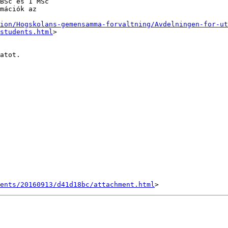
BSc és 1 MSc

mációk az

ion/Hogskolans-gemensamma-forvaltning/Avdelningen-for-ut
students.html
>

atot.

ents/20160913/d41d18bc/attachment.html