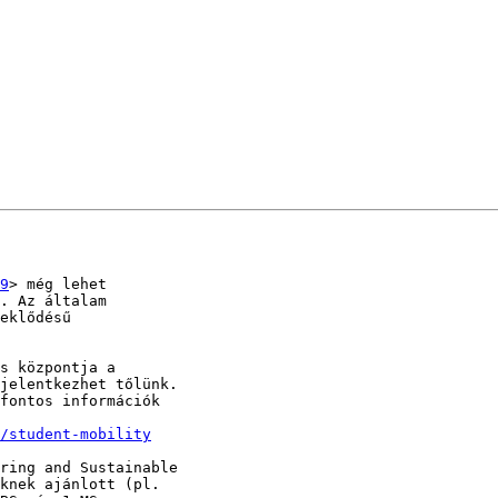
9
> még lehet

. Az általam

eklődésű

s központja a

jelentkezhet tőlünk.

fontos információk

/student-mobility
ring and Sustainable

knek ajánlott (pl.
