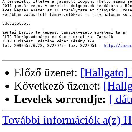
A tervezett, illetve a javasolt időpont (kellő számú je
2011 január vége. A bekötött dolgouatok leadására a BSc
éves képzés esetén az IK szabályzata az irányadó. Erőse
korábban választott témavezetőkkel is folyamatosan konz
Üdvözlettel:

Zentai László térképész, tanszékvezető egyetemi tanár

ELTE Térképtudományi és Geoinformatikai Tanszék

1117 Budapest, Pázmány Péter sétány 1/A

Tel: 2090555/6723, 3722975, fax: 3722951 - 
http://lazar
Előző üzenet:
[Hallgat
Következő üzenet:
[Hall
Levelek sorrendje:
[ dá
További információk a(z) Ha