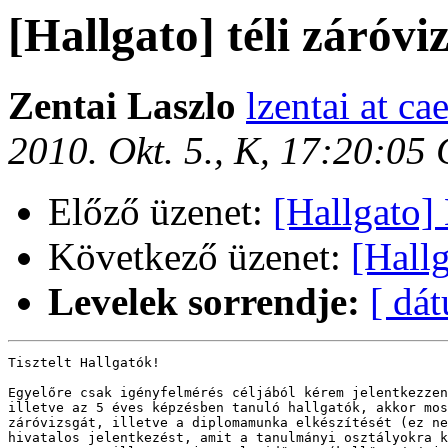
[Hallgato] téli záróvi
Zentai Laszlo
lzentai at ca
2010. Okt. 5., K, 17:20:05
Előző üzenet:
[Hallgat
Következő üzenet:
[Hall
Levelek sorrendje:
[ dá
Tisztelt Hallgatók!

Egyelőre csak igényfelmérés céljából kérem jelentkezzen
illetve az 5 éves képzésben tanuló hallgatók, akkor mos
záróvizsgát, illetve a diplomamunka elkészítését (ez ne
hivatalos jelentkezést, amit a tanulmányi osztályokra k