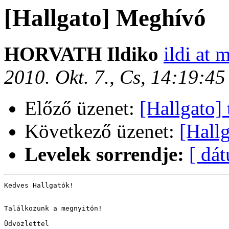
[Hallgato] Meghívó
HORVATH Ildiko
ildi at 
2010. Okt. 7., Cs, 14:19:4
Előző üzenet:
[Hallgato] 
Következő üzenet:
[Hall
Levelek sorrendje:
[ dá
Kedves Hallgatók!

Találkozunk a megnyitón!

Üdvözlettel
