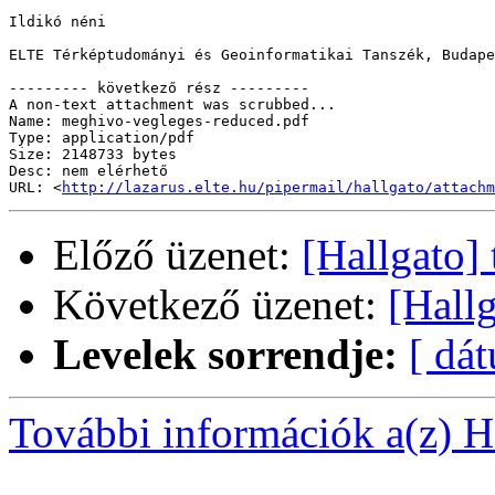
Ildikó néni

ELTE Térképtudományi és Geoinformatikai Tanszék, Budape
--------- következő rész ---------

A non-text attachment was scrubbed...

Name: meghivo-vegleges-reduced.pdf

Type: application/pdf

Size: 2148733 bytes

Desc: nem elérhető

URL: <
http://lazarus.elte.hu/pipermail/hallgato/attachm
Előző üzenet:
[Hallgato] 
Következő üzenet:
[Hall
Levelek sorrendje:
[ dá
További információk a(z) Ha