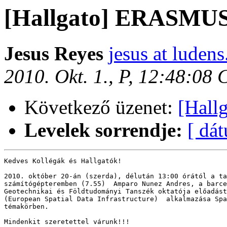
[Hallgato] ERASM
Jesus Reyes
jesus at ludens
2010. Okt. 1., P, 12:48:08
Következő üzenet:
[Hallg
Levelek sorrendje:
[ dá
Kedves Kollégák és Hallgatók!

2010. október 20-án (szerda), délután 13:00 órától a ta
számítógépteremben (7.55)  Amparo Nunez Andres, a barce
Geotechnikai és Földtudományi Tanszék oktatója előadást
(European Spatial Data Infrastructure)  alkalmazása Spa
témakörben.

Mindenkit szeretettel várunk!!!
