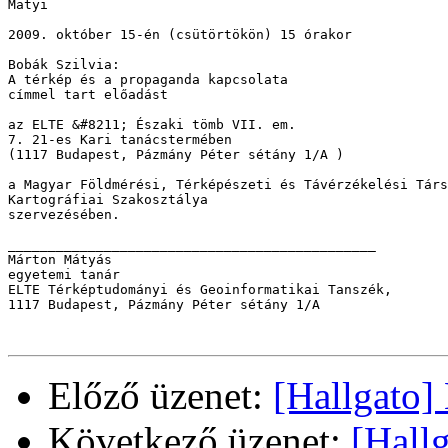
Matyi

2009. október 15-én (csütörtökön) 15 órakor

Bobák Szilvia: 

A térkép és a propaganda kapcsolata

címmel tart előadást

az ELTE &#8211; Északi tömb VII. em. 

7. 21-es Kari tanácstermében

(1117 Budapest, Pázmány Péter sétány 1/A ) 

a Magyar Földmérési, Térképészeti és Távérzékelési Társ
Kartográfiai Szakosztálya

szervezésében.

______________________________________________ 

Márton Mátyás 

egyetemi tanár 

ELTE Térképtudományi és Geoinformatikai Tanszék, 

1117 Budapest, Pázmány Péter sétány 1/A

Előző üzenet:
[Hallgato]
Következő üzenet:
[Hall