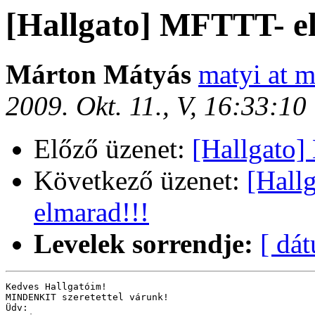
[Hallgato] MFTTT- e
Márton Mátyás
matyi at m
2009. Okt. 11., V, 16:33:1
Előző üzenet:
[Hallgato]
Következő üzenet:
[Hall
elmarad!!!
Levelek sorrendje:
[ dá
Kedves Hallgatóim!

MINDENKIT szeretettel várunk!

Üdv:
