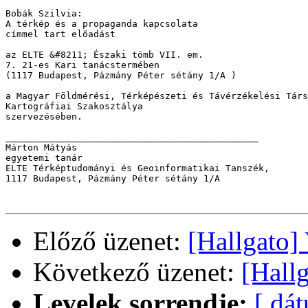
Bobák Szilvia: 

A térkép és a propaganda kapcsolata

címmel tart előadást

az ELTE &#8211; Északi tömb VII. em. 

7. 21-es Kari tanácstermében

(1117 Budapest, Pázmány Péter sétány 1/A ) 

a Magyar Földmérési, Térképészeti és Távérzékelési Társ
Kartográfiai Szakosztálya

szervezésében.

______________________________________________ 

Márton Mátyás 

egyetemi tanár 

ELTE Térképtudományi és Geoinformatikai Tanszék, 

1117 Budapest, Pázmány Péter sétány 1/A

Előző üzenet:
[Hallgato] 
Következő üzenet:
[Hall
Levelek sorrendje:
[ dá