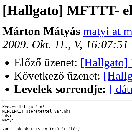
[Hallgato] MFTTT- e
Márton Mátyás
matyi at m
2009. Okt. 11., V, 16:07:5
Előző üzenet:
[Hallgato] 
Következő üzenet:
[Hall
Levelek sorrendje:
[ dá
Kedves Hallgatóim!

MINDENKIT szeretettel várunk!

Üdv:

Matyi

2009. október 15-én (csütörtökön)
