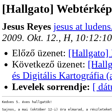
[Hallgato] Webtérkép
Jesus Reyes
jesus at ludens
2009. Okt. 12., H, 10:12:
Előző üzenet:
[Hallgato]
Következő üzenet:
[Hall
és Digitális Kartográfia (
Levelek sorrendje:
[ dá
Kedves 5. éves hallgatók!

Sajnos, a mai (október 12-i) óra elmarad, a részleteket