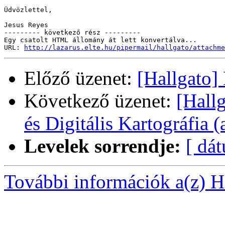
Üdvözlettel,

Jesus Reyes

--------- következő rész ---------

Egy csatolt HTML állomány át lett konvertálva...

URL: 
http://lazarus.elte.hu/pipermail/hallgato/attachme
Előző üzenet:
[Hallgato]
Következő üzenet:
[Hall
és Digitális Kartográfia (
Levelek sorrendje:
[ dá
További információk a(z) Ha