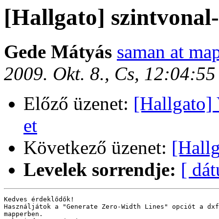
[Hallgato] szintvonal
Gede Mátyás
saman at map
2009. Okt. 8., Cs, 12:04:5
Előző üzenet:
[Hallgato] 
et
Következő üzenet:
[Hall
Levelek sorrendje:
[ dá
Kedves érdeklődők!

Használjátok a "Generate Zero-Width Lines" opciót a dxf
mapperben.
