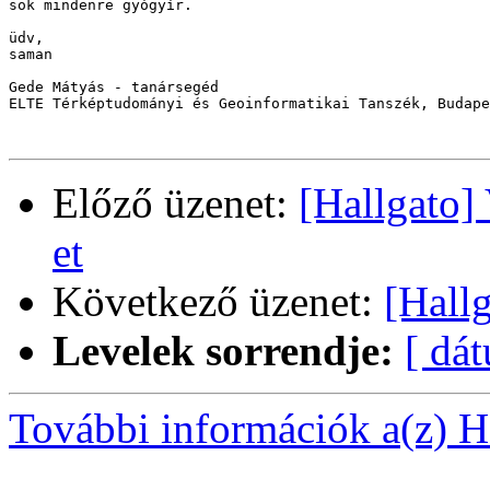
sok mindenre gyógyír.

üdv,

saman

Gede Mátyás - tanársegéd

ELTE Térképtudományi és Geoinformatikai Tanszék, Budape
Előző üzenet:
[Hallgato] 
et
Következő üzenet:
[Hall
Levelek sorrendje:
[ dá
További információk a(z) Ha