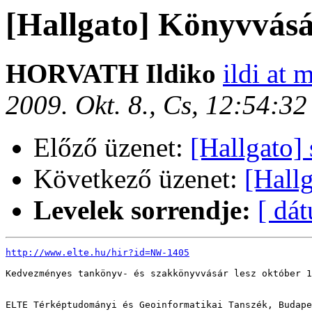
[Hallgato] Könyvvás
HORVATH Ildiko
ildi at 
2009. Okt. 8., Cs, 12:54:3
Előző üzenet:
[Hallgato] 
Következő üzenet:
[Hall
Levelek sorrendje:
[ dá
http://www.elte.hu/hir?id=NW-1405
Kedvezményes tankönyv- és szakkönyvvásár lesz október 1
ELTE Térképtudományi és Geoinformatikai Tanszék, Budape