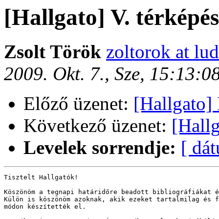
[Hallgato] V. térképés
Zsolt Török
zoltorok at lud
2009. Okt. 7., Sze, 15:13:
Előző üzenet:
[Hallgato] 
Következő üzenet:
[Hallg
Levelek sorrendje:
[ dá
Tisztelt Hallgatók!

Köszönöm a tegnapi határidőre beadott bibliográfiákat é
Külön is köszönöm azoknak, akik ezeket tartalmilag és f
módon készítették el. 
