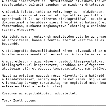
A szóban ismertetett és  "Útmutatóban" olvasható (hálóz
részfeladatok leírását azonban nem mindenki értelmezte 
A második feladat tehát az volt, hogy az - előzőekben, 
megadott szempontok szerint átdolgozott és javított - t
egészítsék ki (!) az előzetes bibliográfiával, ezután a
dokumentumot a korábbiak szerint küldjék el határidőre(
formátumban, munkámat megkönnyítve lehetőleg a csaladne
szerint elnevezve).

Aki tehát nem a fentieknek megfelelően adta be az anyag
az értesítésre, hanem a fentiek szerint készítse el és 
beadandót. 

A bibliográfia összeállításánál kérem, olvassák el az Ú
hivatkozásaira vonatkozó részeit is. A hivatkozásokat m
A most először - azaz késve - beadott témajavaslatokat 
bibliográfiákkal kiegészített, korábban már elfogadott,
átdolgozás után elfogadott témajavaslatokat már értékel
Mivel az évfolyam nagyobb része közvetlenül a határidő 
a feladatrészeket, néhány nap türelmet kérek, míg valam
A formailag és/vagy tartalmilag nem megfelelő módon bea
értékelem (lásd a fentebb írtak). 

Köszönöm az együttműködést, üdvözlettel:

Török Zsolt docens

  _____________________________________________________