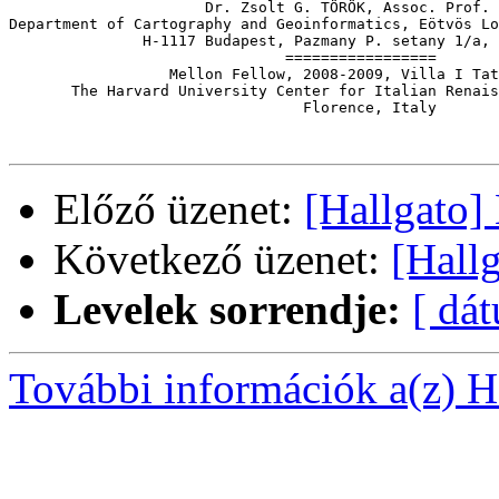
                      Dr. Zsolt G. TÖRÖK, Assoc. Prof. 
Department of Cartography and Geoinformatics, Eötvös Lo
               H-1117 Budapest, Pazmany P. setany 1/a, 
                               =================

                  Mellon Fellow, 2008-2009, Villa I Tat
       The Harvard University Center for Italian Renais
                                 Florence, Italy

Előző üzenet:
[Hallgato] 
Következő üzenet:
[Hallg
Levelek sorrendje:
[ dá
További információk a(z) Ha