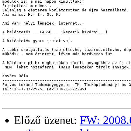
modulok is) a mai napon kimúlt(ak). 

Érintettek: mindenki. 

Jelenleg a gépterem korlátozottan de újra használható.

Ami nincs: H:, I:, O:, K:

Ami van: helyi lemezek, internet...

A beléptetés ___LASSÚ___ (kéretik kivárni...)

A kiléptetés gyors (relative).

A többi szolgáltatás (map.elte.hu, lazarus.elte.hu, dep
működik - nem érintett, lévén más hardveren fut.

A hálózati pl.H: meghajtókon tárolt anyagokhoz az új al
_NEM_ lehet hozzáférni. (RAID lemezeken tárolt anyagok.
Kovács Béla

-------------------------------------------------------
Eötvös Loránd Tudományegyetem -IK- Térképtudományi és G
Tel:+36-1-3722975, Fax:+36-1-3722951                   
-------------------------------------------------------
Előző üzenet:
FW: 2008.