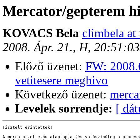
Mercator/gepterem h
KOVACS Bela
climbela at
2008. Ápr. 21., H, 20:51:0
Előző üzenet:
FW: 2008.
vetitesere meghivo
Következő üzenet:
merca
Levelek sorrendje:
[ dá
Tisztelt érintettek!

A mercator.elte.hu alaplapja (és valószínűleg a process