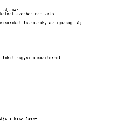
tudjanak.

keknek azonban nem való!

épsorokat láthatnak, az igazság fáj!

 lehet hagyni a mozitermet.

dja a hangulatot.
