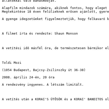
állatokkal való bánásmódját.

Alapfilm mindazok számára, akiknek fontos, hogy eleget 
Megtekintése 18 éven felülieknek erősen ajánlott, gyere
A gyenge idegzetűeket figyelmeztetjük, hogy felkavaró k
A filmet írta és rendezte: Shaun Monson

A vetítési idő másfél óra, de természetesen bármikor el
Toldi Mozi

(1054 Budapest, Bajcsy-Zsilinszky út 36-38)

2008. április 24-én, 20 óra

A rendezvény ingyenes. A létszám limitált.

A vetítés után a KORAI'S ÜTŐSÖK és a KORAI' BANDITOS ol