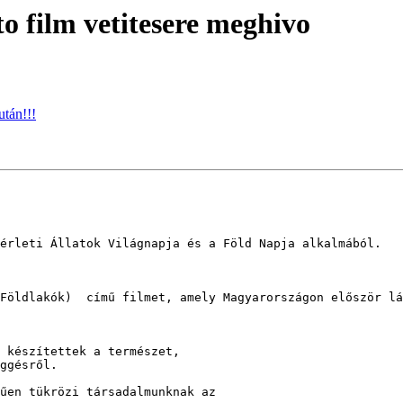
 film vetitesere meghivo
után!!!
érleti Állatok Világnapja és a Föld Napja alkalmából.

Földlakók)  című filmet, amely Magyarországon először lá
 készítettek a természet,

ggésről.

űen tükrözi társadalmunknak az
