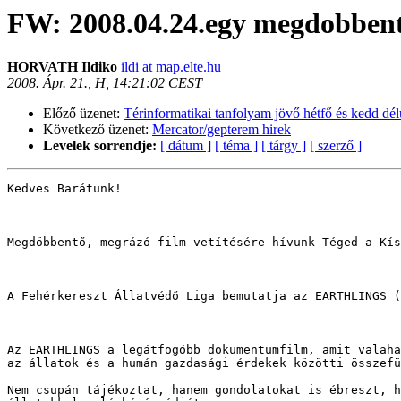
FW: 2008.04.24.egy megdobbento
HORVATH Ildiko
ildi at map.elte.hu
2008. Ápr. 21., H, 14:21:02 CEST
Előző üzenet:
Térinformatikai tanfolyam jövő hétfő és kedd dél
Következő üzenet:
Mercator/gepterem hirek
Levelek sorrendje:
[ dátum ]
[ téma ]
[ tárgy ]
[ szerző ]
Kedves Barátunk!

Megdöbbentő, megrázó film vetítésére hívunk Téged a Kís
A Fehérkereszt Állatvédő Liga bemutatja az EARTHLINGS (
Az EARTHLINGS a legátfogóbb dokumentumfilm, amit valaha
az állatok és a humán gazdasági érdekek közötti összefü
Nem csupán tájékoztat, hanem gondolatokat is ébreszt, h