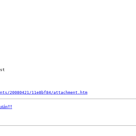
st

nts/20080421/11e8bf84/attachment.htm
után!!!