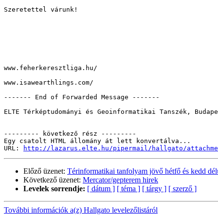
Szeretettel várunk!

www.feherkeresztliga.hu/

www.isawearthlings.com/

------- End of Forwarded Message -------

ELTE Térképtudományi és Geoinformatikai Tanszék, Budape
--------- következő rész ---------

Egy csatolt HTML állomány át lett konvertálva...

URL: 
http://lazarus.elte.hu/pipermail/hallgato/attachme
Előző üzenet:
Térinformatikai tanfolyam jövő hétfő és kedd dél
Következő üzenet:
Mercator/gepterem hirek
Levelek sorrendje:
[ dátum ]
[ téma ]
[ tárgy ]
[ szerző ]
További információk a(z) Hallgato levelezőlistáról