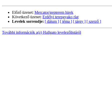
Előző üzenet:
Mercator/gepterem hirek
Következő üzenet:
Erdélyi terepgyako rlat
Levelek sorrendje:
[ dátum ]
[ téma ]
[ tárgy ]
[ szerző ]
További információk a(z) Hallgato levelezőlistáról