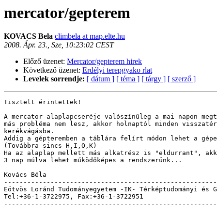
mercator/gepterem
KOVACS Bela
climbela at map.elte.hu
2008. Ápr. 23., Sze, 10:23:02 CEST
Előző üzenet:
Mercator/gepterem hirek
Következő üzenet:
Erdélyi terepgyako rlat
Levelek sorrendje:
[ dátum ]
[ téma ]
[ tárgy ]
[ szerző ]
Tisztelt érintettek!

A mercator alaplapcseréje valószínűleg a mai napon megt
más probléma nem lesz, akkor holnaptól minden visszatér
kerékvágásba.

Addig a gépteremben a táblára felírt módon lehet a gépe
(Továbbra sincs H,I,O,K)

Ha az alaplap mellett más alkatrész is "eldurrant", akk
3 nap múlva lehet működőképes a rendszerünk...

Kovács Béla

-------------------------------------------------------
Eötvös Loránd Tudományegyetem -IK- Térképtudományi és G
Tel:+36-1-3722975, Fax:+36-1-3722951                   
-------------------------------------------------------