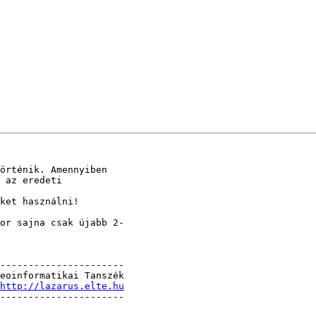
örténik. Amennyiben 

 az eredeti 

ket használni!

or sajna csak újabb 2-

----------------------

eoinformatikai Tanszék

http://lazarus.elte.hu
----------------------
