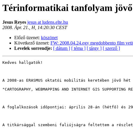
Térinformatikai tanfolyam jövő 
Jesus Reyes
jesus at ludens.elte.hu
2008. Ápr. 21., H, 14:20:30 CEST
Előző üzenet:
köszönet
Következő üzenet:
FW: 2008.04.24.egy megdobbento film veti
Levelek sorrendje:
[ dátum ]
[ téma ]
[ tárgy ]
[ szerző ]
Kedves hallgatók!

A 2008-as ERASMUS oktatói mobilitás keretében jövő hét 
"CARTOGRAPHY, WEBMAPPING AND INTERNET GIS SUPPORTING RE
A foglalkozások időpontjai: április 28-án (hétfő) és 29
A titkársággal szembeni faliújságra feltettem a részlet