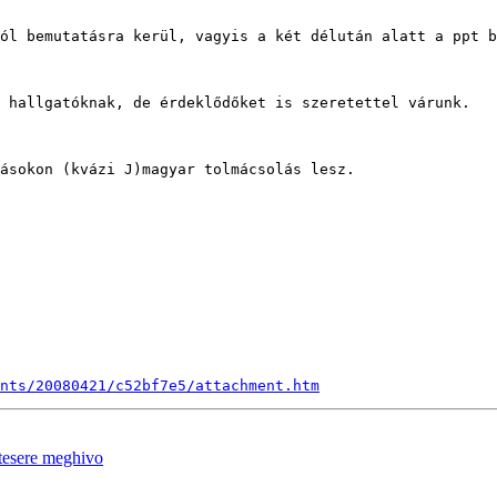
ól bemutatásra kerül, vagyis a két délután alatt a ppt b
 hallgatóknak, de érdeklődőket is szeretettel várunk.

ásokon (kvázi J)magyar tolmácsolás lesz.

nts/20080421/c52bf7e5/attachment.htm
tesere meghivo