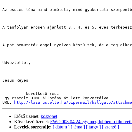
Az összes téma mind elméleti, mind gyakorlati szempontb
A tanfolyam erősen ajánlott 3., 4. és 5. eves térképész
A ppt bemutatók angol nyelven készültek, de a foglalkoz
Üdvözlettel,

Jesus Reyes

--------- következő rész ---------

Egy csatolt HTML állomány át lett konvertálva...

URL: 
http://lazarus.elte.hu/pipermail/hallgato/attachme
Előző üzenet:
köszönet
Következő üzenet:
FW: 2008.04.24.egy megdobbento film veti
Levelek sorrendje:
[ dátum ]
[ téma ]
[ tárgy ]
[ szerző ]