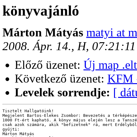
könyvajánló
Márton Mátyás
matyi at m
2008. Ápr. 14., H, 07:21:1
Előző üzenet:
Új map .el
Következő üzenet:
KFM -
Levelek sorrendje:
[ dá
Tisztelt Hallgatóink! 

Megjelent Bartos-Elekes Zsombor: Bevezetés a térképésze
1000 Ft-ért kapható. A könyv május elején lesz a Tanszé
csak azok számára, akik "befizetnek" rá, mert Erdélyből
gyűjti: 

Márton Mátyás 
