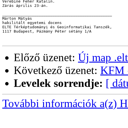
Verebiné Fehér Katalin. 

Zárás április 23-án. 

________________________________________________

Márton Mátyás

habilitált egyetemi docens

ELTE Térképtudományi és Geoinformatikai Tanszék, 

1117 Budapest, Pázmány Péter sétány 1/A

Előző üzenet:
Új map .el
Következő üzenet:
KFM -
Levelek sorrendje:
[ dá
További információk a(z) Ha