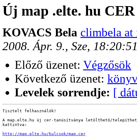
Új map .elte. hu CER
KOVACS Bela
climbela at
2008. Ápr. 9., Sze, 18:20:
Előző üzenet:
Végzősök
Következő üzenet:
könyv
Levelek sorrendje:
[ dá
Tisztelt felhasználók!

A map.elte.hu új cer-tanúsítványa letölthető/telepíthet
kattintva:

http://map.elte.hu/kulcsok/map.cer