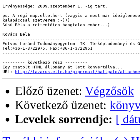
Érvényessége: 2009.szeptember 1. -ig tart.

ps. A régi map.elte.hu-t (vagyis a most már ideiglenese
kalapáccsal szétverem :-))) 

Süsü Béla a rettentő(en hangtalan ember...)

Kovács Béla 

-------------------------------------------------------
Eötvös Loránd Tudományegyetem -IK- Térképtudományi és G
Tel:+36-1-3722975, Fax:+36-1-3722951                   
-------------------------------------------------------
--------- következő rész ---------

Egy csatolt HTML állomány át lett konvertálva...

URL: 
http://lazarus.elte.hu/pipermail/hallgato/attachme
Előző üzenet:
Végzősök
Következő üzenet:
könyv
Levelek sorrendje:
[ dá