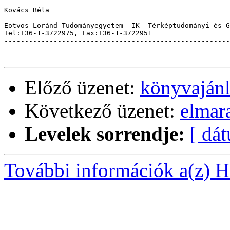
Kovács Béla

-------------------------------------------------------
Eötvös Loránd Tudományegyetem -IK- Térképtudományi és G
Tel:+36-1-3722975, Fax:+36-1-3722951                   
-------------------------------------------------------
Előző üzenet:
könyvaján
Következő üzenet:
elmar
Levelek sorrendje:
[ dá
További információk a(z) Ha