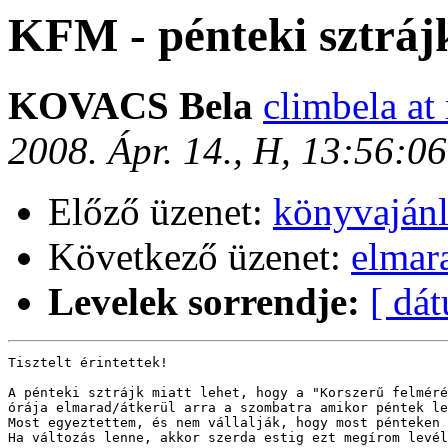
KFM - pénteki sztráj
KOVACS Bela
climbela at
2008. Ápr. 14., H, 13:56:0
Előző üzenet:
könyvaján
Következő üzenet:
elmar
Levelek sorrendje:
[ dá
Tisztelt érintettek!

A pénteki sztrájk miatt lehet, hogy a "Korszerű felméré
órája elmarad/átkerül arra a szombatra amikor péntek le
Most egyeztettem, és nem vállalják, hogy most pénteken 
Ha változás lenne, akkor szerda estig ezt megírom levél