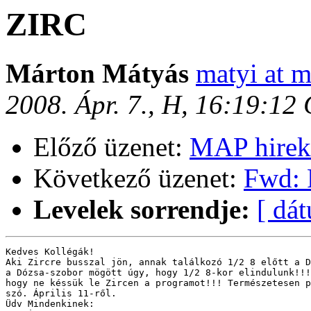
ZIRC
Márton Mátyás
matyi at m
2008. Ápr. 7., H, 16:19:12
Előző üzenet:
MAP hirek
Következő üzenet:
Fwd: 
Levelek sorrendje:
[ dá
Kedves Kollégák!

Aki Zircre busszal jön, annak találkozó 1/2 8 előtt a D
a Dózsa-szobor mögött úgy, hogy 1/2 8-kor elindulunk!!!
hogy ne késsük le Zircen a programot!!! Természetesen p
szó. Április 11-ről.

Üdv Mindenkinek:
