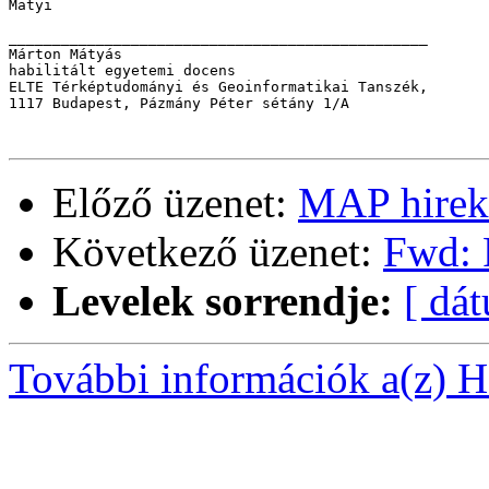
Matyi

________________________________________________

Márton Mátyás

habilitált egyetemi docens

ELTE Térképtudományi és Geoinformatikai Tanszék, 

1117 Budapest, Pázmány Péter sétány 1/A

Előző üzenet:
MAP hirek
Következő üzenet:
Fwd: 
Levelek sorrendje:
[ dá
További információk a(z) Ha